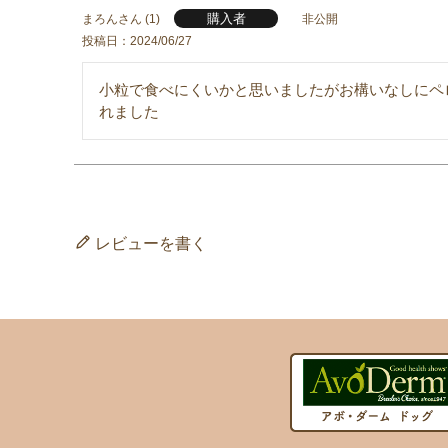
購入者
まろん
1
非公開
投稿日
2024/06/27
小粒で食べにくいかと思いましたがお構いなしにペ
れました
レビューを書く