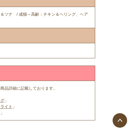
ツナ / 成猫～高齢：チキン＆ヘリング、ヘア
各商品詳細に記載しております。
ング
」
＆ライト
」
ナ
」