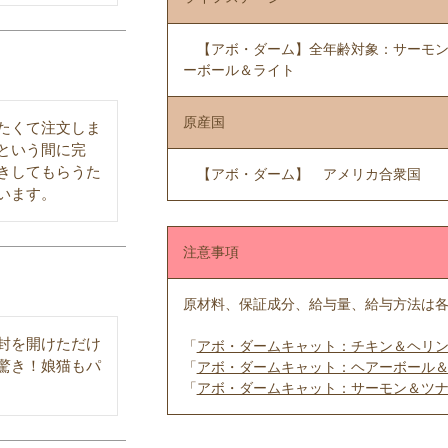
【アボ・ダーム】全年齢対象：サーモン＆
ーボール＆ライト
原産国
たくて注文しま
という間に完
きしてもらうた
【アボ・ダーム】 アメリカ合衆国
います。
注意事項
原材料、保証成分、給与量、給与方法は
封を開けただけ
「
アボ・ダームキャット：チキン＆ヘリ
驚き！娘猫もパ
「
アボ・ダームキャット：ヘアーボール
「
アボ・ダームキャット：サーモン＆ツ