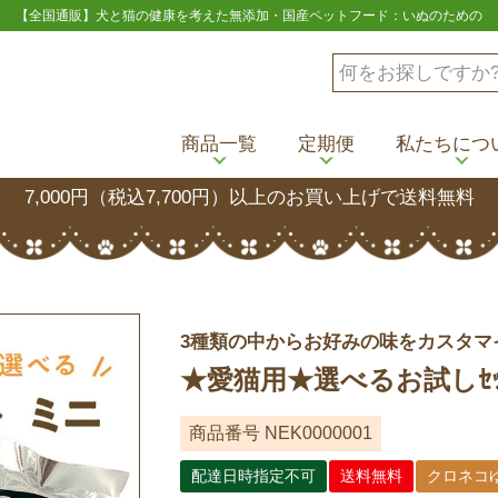
【全国通販】犬と猫の健康を考えた無添加・国産ペットフード：いぬのための
商品一覧
定期便
私たちにつ
7,000円（税込7,700円）以上のお買い上げで送料無料
3種類の中からお好みの味をカスタマ
★愛猫用★選べるお試しｾｯﾄ ﾐ
商品番号
NEK0000001
配達日時指定不可
送料無料
クロネコ