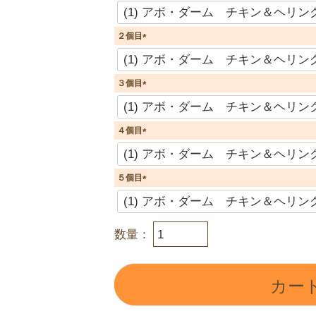
(
必
須
２個目
)
(
必
須
３個目
)
(
必
須
４個目
)
(
必
須
５個目
)
(
必
須
)
カー