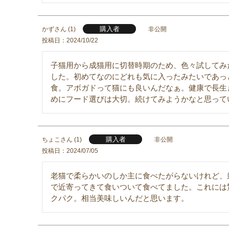
購入者
かず
1
非公開
投稿日
2024/10/22
子猫用から成猫用に切替時期のため、色々試してみ
した。初めてなのにどれも気に入ったみたいであっ
食。アボガドって猫にも良いんだなぁ。健康で長生
めにフード選びは大切。続けてみようかなと思って
購入者
ちょこ
1
非公開
投稿日
2024/07/05
老猫で柔らかいのしか主に食べたがらないけれど、
で近寄ってきて食いついて食べてました。これには
クパク。相当美味しいんだと思います。