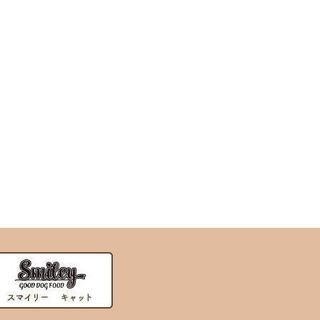
ペー
ジト
ップ
へ