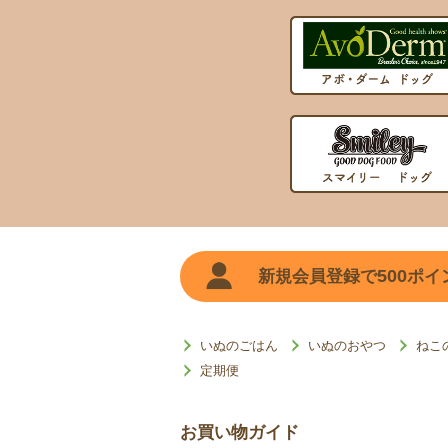
500
新規会員登録で
ポイ
いぬのごはん
いぬのおやつ
ねこ
定期便
お買い物ガイド