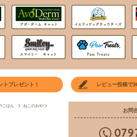
3
ントプレゼント！
レビュー投稿で
のごはん
ねこのおやつ
お問
079