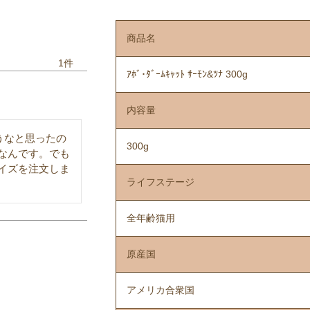
商品名
1
ｱﾎﾞ･ﾀﾞｰﾑｷｬｯﾄ ｻｰﾓﾝ&ﾂﾅ 300g
内容量
うなと思ったの
300g
なんです。でも
イズを注文しま
ライフステージ
全年齢猫用
原産国
アメリカ合衆国