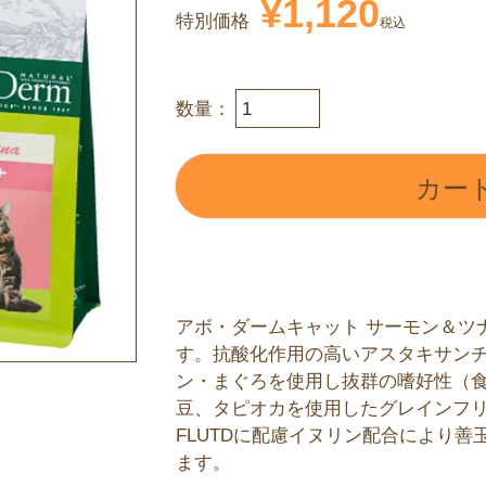
¥
1,120
特別価格
税込
カー
アボ・ダームキャット サーモン＆ツ
す。抗酸化作用の高いアスタキサン
ン・まぐろを使用し抜群の嗜好性（
豆、タピオカを使用したグレインフ
FLUTDに配慮イヌリン配合により
ます。