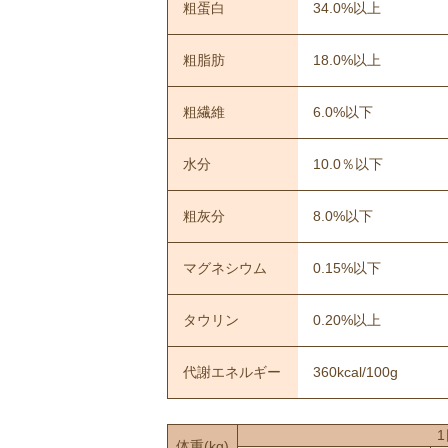
粗蛋白
34.0%以上
粗脂肪
18.0%以上
粗繊維
6.0%以下
水分
10.0％以下
粗灰分
8.0%以下
マグネシウム
0.15%以下
タウリン
0.20%以上
代謝エネルギー
360kcal/100g
体重
(kg)