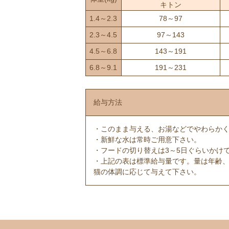
キトン
1.4～2.3
78～97
2.3～4.5
97～143
4.5～6.8
143～191
6.8～9.1
191～231
給与方法
・このまま与える、お湯などでやわらか
・新鮮な水は常時ご用意下さい。
・フードの切り替えは3～5日ぐらいかけ
・上記の表は標準給与量です。量は年齢
猫の体調に応じて与えて下さい。