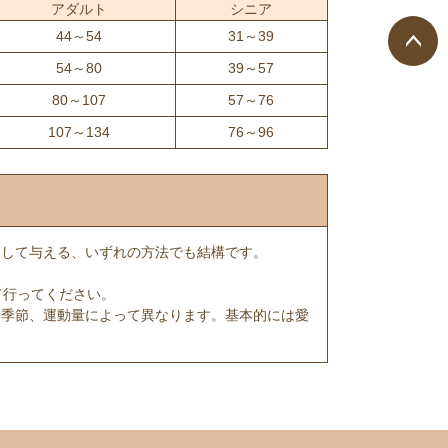
アダルト
シニア
44～54
31～39
54～80
39～57
ペー
80～107
57～76
ジト
ップ
107～134
76～96
へ
くして与える、いずれの方法でも結構です。
て行ってください。
、季節、運動量によって異なります。基本的には愛