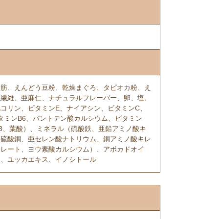
脂肪、えんどう豆粉、乾燥まぐろ、タピオカ粉、え
ト繊維、亜麻仁、ナチュラルフレーバー、卵、塩、
コリン、ビタミンE、ナイアシン、ビタミンC、
タミンB6、パントテン酸カルシウム、ビタミン
D3、葉酸）、ミネラル（硫酸鉄、亜鉛アミノ酸キ
、硫酸銅、亜セレン酸ナトリウム、銅アミノ酸キレ
キレート、ヨウ素酸カルシウム）、アボカドオイ
ン、ユッカエキス、イノシトール