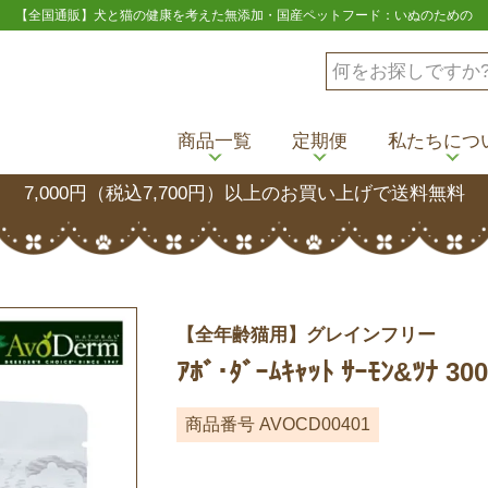
【全国通販】犬と猫の健康を考えた無添加・国産ペットフード：いぬのための
商品一覧
定期便
私たちにつ
7,000円（税込7,700円）以上のお買い上げで送料無料
【全年齢猫用】グレインフリー
ｱﾎﾞ･ﾀﾞｰﾑｷｬｯﾄ ｻｰﾓﾝ&ﾂﾅ 30
商品番号
AVOCD00401