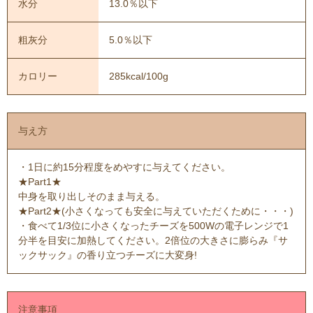
水分
13.0％以下
粗灰分
5.0％以下
カロリー
285kcal/100g
与え方
・1日に約15分程度をめやすに与えてください。
★Part1★
中身を取り出しそのまま与える。
★Part2★(小さくなっても安全に与えていただくために・・・)
・食べて1/3位に小さくなったチーズを500Wの電子レンジで1
分半を目安に加熱してください。2倍位の大きさに膨らみ『サ
ックサック』の香り立つチーズに大変身!
注意事項