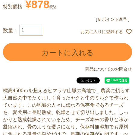
¥
878
特別価格
税込
[
8
ポイント進呈 ]
お気に入りに登録する
カートに入れる
商品についてのお問合せ
標高4500ｍを超えるヒマラヤ山脈の高地で、農薬に頼らず
大自然の中でたくましく育ったヤクと牛のミルクで作られ
ています。この地域の人々に伝わる保存食であるチーズ
を、愛犬用に長期熟成、乾燥させて切り出しました。しっ
かりと熟成乾燥されているため、チーズ本来の香りと味が
凝縮され、骨のような硬さになり、保存料無添加でも原料
に含まれる微量の塩分だけで、長期の保存が可能です。べ