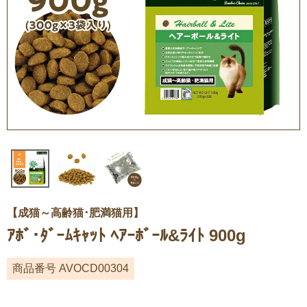
【成猫～高齢猫･肥満猫用】
ｱﾎﾞ･ﾀﾞｰﾑｷｬｯﾄ ﾍｱｰﾎﾞｰﾙ&ﾗｲﾄ 900g
商品番号
AVOCD00304