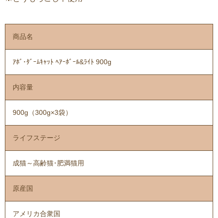
商品名
ｱﾎﾞ･ﾀﾞｰﾑｷｬｯﾄ ﾍｱｰﾎﾞｰﾙ&ﾗｲﾄ 900g
内容量
900g（300g×3袋）
ライフステージ
成猫～高齢猫･肥満猫用
原産国
アメリカ合衆国