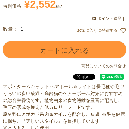
¥
2,552
特別価格
税込
[
23
ポイント進呈 ]
お気に入りに登録する
カートに入れる
商品についてのお問合せ
アボ・ダームキャット ヘアボール＆ライトは長毛種や毛づ
くろいの多い成猫～高齢猫のヘアーボール対策におすすめ
の総合栄養食です。植物由来の食物繊維を豊富に配合し、
毛玉の形成を抑えた低カロリーフードです。
原材料にアボカド果肉＆オイルを配合し、皮膚･被毛を健康
に保ち、『美しいスタイル』を目指しています。
※とうもろこし不使用