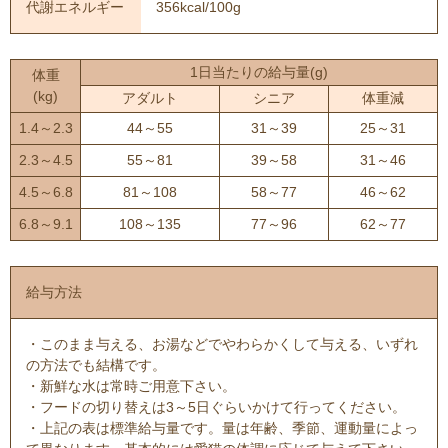
代謝エネルギー
356kcal/100g
1日当たりの給与量(g)
体重
(kg)
アダルト
シニア
体重減
1.4～2.3
44～55
31～39
25～31
2.3～4.5
55～81
39～58
31～46
4.5～6.8
81～108
58～77
46～62
6.8～9.1
108～135
77～96
62～77
給与方法
・このまま与える、お湯などでやわらかくして与える、いずれ
の方法でも結構です。
・新鮮な水は常時ご用意下さい。
・フードの切り替えは3～5日ぐらいかけて行ってください。
・上記の表は標準給与量です。量は年齢、季節、運動量によっ