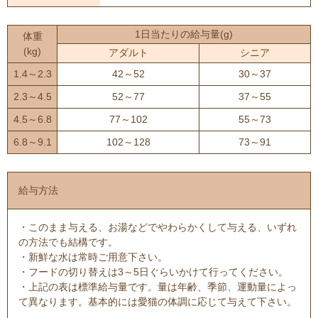
1日当たりの給与量(g)
体重
(kg)
アダルト
シニア
1.4～2.3
42～52
30～37
2.3～4.5
52～77
37～55
4.5～6.8
77～102
55～73
6.8～9.1
102～128
73～91
給与方法
・このまま与える、お湯などでやわらかくして与える、いずれ
の方法でも結構です。
・新鮮な水は常時ご用意下さい。
・フードの切り替えは3～5日ぐらいかけて行ってください。
・上記の表は標準給与量です。量は年齢、季節、運動量によっ
て異なります。基本的には愛猫の体調に応じて与えて下さい。