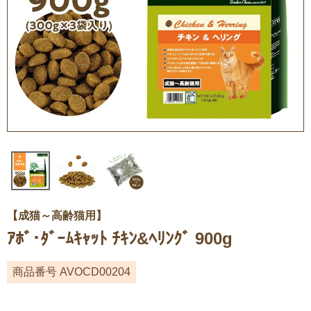
【成猫～高齢猫用】
ｱﾎﾞ･ﾀﾞｰﾑｷｬｯﾄ ﾁｷﾝ&ﾍﾘﾝｸﾞ 900g
商品番号
AVOCD00204