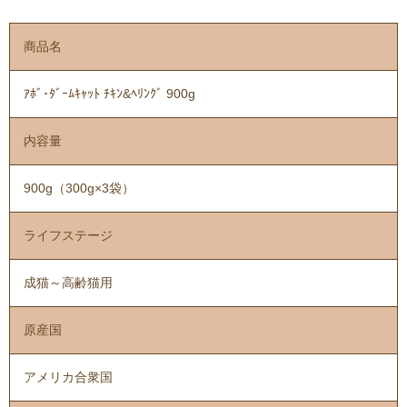
商品名
ｱﾎﾞ･ﾀﾞｰﾑｷｬｯﾄ ﾁｷﾝ&ﾍﾘﾝｸﾞ 900g
内容量
900g（300g×3袋）
ライフステージ
成猫～高齢猫用
原産国
アメリカ合衆国