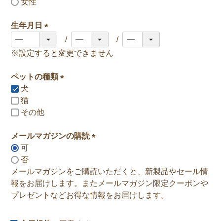
女性
生年月日
(
必
※設定すると変更できません
須
)
ペットの種類
犬
(
猫
必
その他
須
)
メールマガジンの購読
可
(
否
必
メールマガジンをご購読いただくと、新製品やセール情
須
報をお届けします。またメールマガジン限定クーポンや
)
プレゼントなどお得な情報をお届けします。