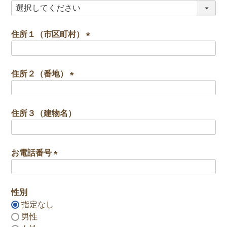
)
(
必
須
住所１（市区町村）
)
(
必
須
住所２（番地）
)
(
必
須
住所３（建物名）
)
お電話番号
(
必
須
性別
)
指定なし
男性