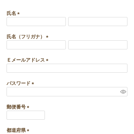
氏名
(
必
須
氏名（フリガナ）
)
(
必
須
Ｅメールアドレス
)
(
必
須
パスワード
)
(
必
須
郵便番号
)
(
必
須
都道府県