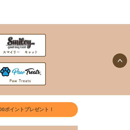
ペー
ジト
ップ
へ
00
ポイントプレゼント！