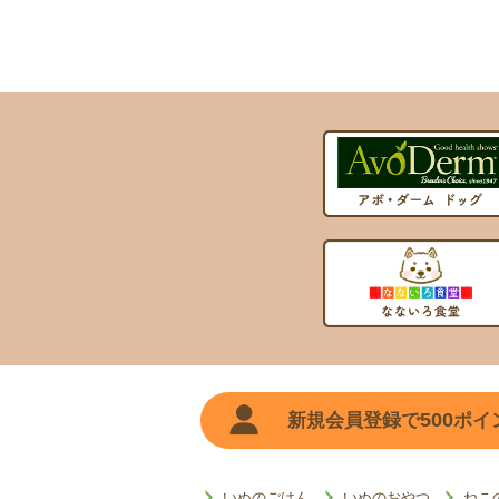
500
新規会員登録で
ポイ
いぬのごはん
いぬのおやつ
ねこ