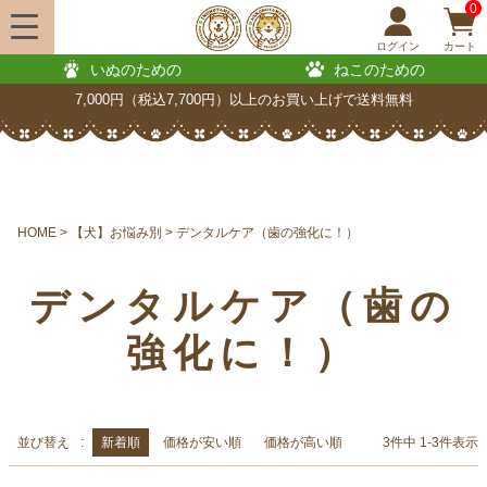
0
ログイン
カート
いぬのための
ねこのための
7,000円（税込7,700円）以上のお買い上げで送料無料
HOME
【犬】お悩み別
デンタルケア（歯の強化に！）
デンタルケア（歯の
強化に！）
並び替え
新着順
価格が安い順
価格が高い順
3
件中
1
-
3
件表示