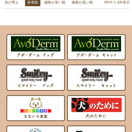
並び替え
新着順
価格が安い順
価格が高い順
3
件中
1
-
3
件表示