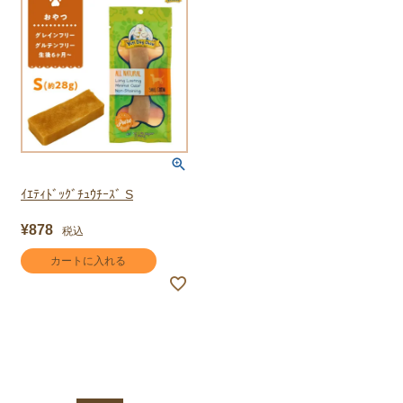
ｲｴﾃｨﾄﾞｯｸﾞﾁｭｳﾁｰｽﾞ S
¥
878
税込
カートに入れる