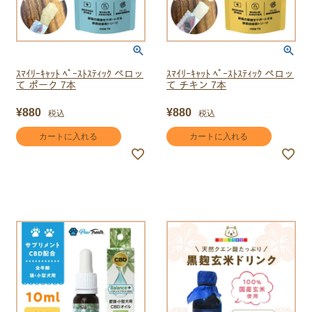
ｽﾏｲﾘｰｷｬｯﾄ ﾍﾟｰｽﾄｽﾃｨｯｸ ペロッ
ｽﾏｲﾘｰｷｬｯﾄ ﾍﾟｰｽﾄｽﾃｨｯｸ ペロッ
て ポーク 7本
て チキン 7本
¥
880
¥
880
税込
税込
カートに入れる
カートに入れる