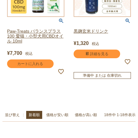
Paw-Treats バランスプラス
黒麹玄米ドリンク
100 愛猫・小型犬用CBDオイ
ル 10ml
¥
1,320
税込
¥
7,700
税込
詳細を見る
カートに入れる
準備中 または 在庫切れ
並び替え
新着順
価格が安い順
価格が高い順
18
件中
1
-
18
件表示