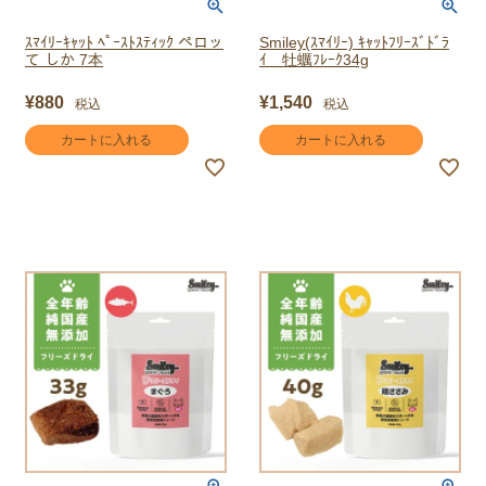
ｽﾏｲﾘｰｷｬｯﾄ ﾍﾟｰｽﾄｽﾃｨｯｸ ペロッ
Smiley(ｽﾏｲﾘｰ) ｷｬｯﾄﾌﾘｰｽﾞﾄﾞﾗ
て しか 7本
ｲ 牡蠣ﾌﾚｰｸ34g
¥
880
¥
1,540
税込
税込
カートに入れる
カートに入れる