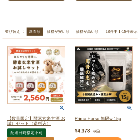
並び替え
新着順
価格が安い順
価格が高い順
18
件中
1
-
18
件表示
【数量限定】酵素玄米甘酒 お
Prime Horse 無限∞ 15g
試しセット（送料込）
¥
4,378
税込
配達日時指定不可