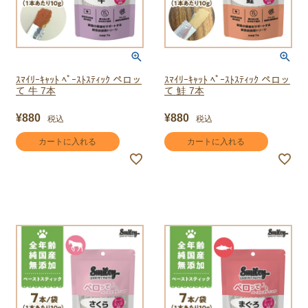
ｽﾏｲﾘｰｷｬｯﾄ ﾍﾟｰｽﾄｽﾃｨｯｸ ペロッ
ｽﾏｲﾘｰｷｬｯﾄ ﾍﾟｰｽﾄｽﾃｨｯｸ ペロッ
て 牛 7本
て 鮭 7本
¥
880
¥
880
税込
税込
カートに入れる
カートに入れる