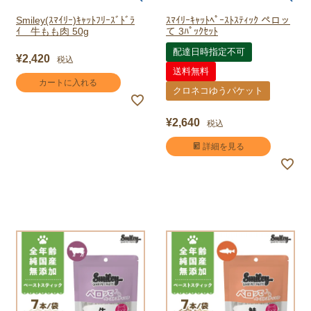
Smiley(ｽﾏｲﾘｰ)ｷｬｯﾄﾌﾘｰｽﾞﾄﾞﾗ
ｽﾏｲﾘｰｷｬｯﾄﾍﾟｰｽﾄｽﾃｨｯｸ ペロッ
ｲ 牛もも肉 50g
て 3ﾊﾟｯｸｾｯﾄ
配達日時指定不可
¥
2,420
税込
送料無料
カートに入れる
クロネコゆうパケット
¥
2,640
税込
詳細を見る