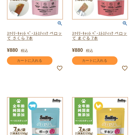
ｽﾏｲﾘｰｷｬｯﾄ ﾍﾟｰｽﾄｽﾃｨｯｸ ペロッ
ｽﾏｲﾘｰｷｬｯﾄ ﾍﾟｰｽﾄｽﾃｨｯｸ ペロッ
て さくら 7本
て まぐろ 7本
¥
880
¥
880
税込
税込
カートに入れる
カートに入れる