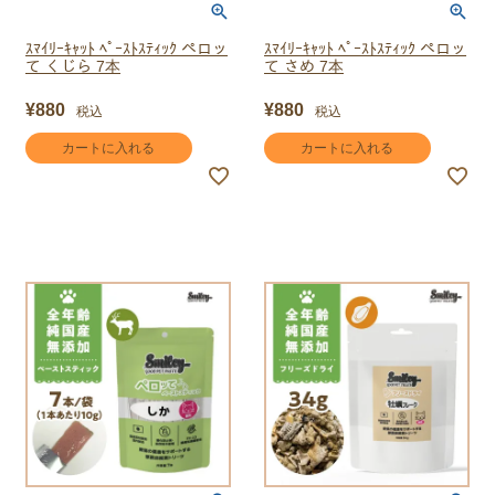
ｽﾏｲﾘｰｷｬｯﾄ ﾍﾟｰｽﾄｽﾃｨｯｸ ペロッ
ｽﾏｲﾘｰｷｬｯﾄ ﾍﾟｰｽﾄｽﾃｨｯｸ ペロッ
て くじら 7本
て さめ 7本
¥
880
¥
880
税込
税込
カートに入れる
カートに入れる