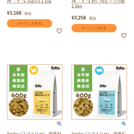
ｱﾎﾞ・ﾀﾞｰﾑ ﾗﾑ&ﾗｲｽ 1.5㎏
ｱﾎﾞ・ﾀﾞｰﾑ ｵﾘｼﾞﾅﾙビーフ小粒
1.5kg
¥
3,168
税込
¥
3,256
税込
カートに入れる
カートに入れる
Smiley (スマイリー) 国産ﾁｷ
Smiley (スマイリー) 国産ﾎﾟ