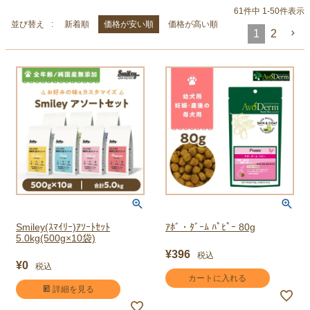
61
件中
1
-
50
件表示
並び替え
新着順
価格が安い順
価格が高い順
1
2
Smiley(ｽﾏｲﾘｰ)ｱｿｰﾄｾｯﾄ
ｱﾎﾞ・ﾀﾞｰﾑ ﾊﾟﾋﾟｰ 80g
5.0kg(500g×10袋)
¥
396
税込
¥
0
税込
カートに入れる
詳細を見る