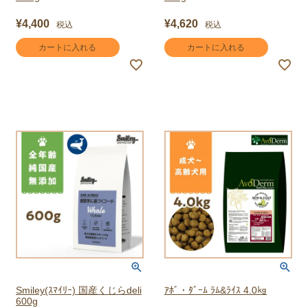
¥
4,400
¥
4,620
税込
税込
カートに入れる
カートに入れる
Smiley(ｽﾏｲﾘｰ) 国産くじらdeli
ｱﾎﾞ・ﾀﾞｰﾑ ﾗﾑ&ﾗｲｽ 4.0㎏
600g