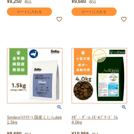
¥
8,250
¥
9,680
税込
税込
カートに入れる
カートに入れる
Smiley(ｽﾏｲﾘｰ) 国産くじらdeli
ｱﾎﾞ・ﾀﾞｰﾑ ｽﾓｰﾙﾌﾞﾘｰﾄﾞ ﾗﾑ
1.5kg
4.0kg
¥
9,680
¥
10,956