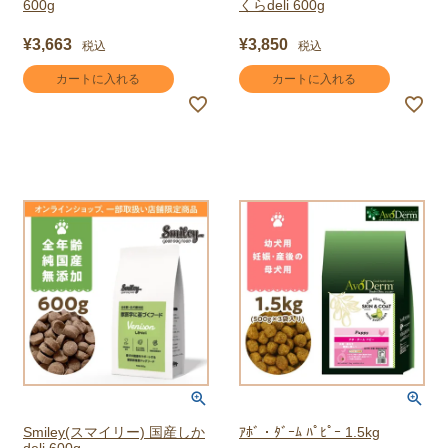
600g
くらdeli 600g
¥
3,663
¥
3,850
税込
税込
カートに入れる
カートに入れる
Smiley(スマイリー) 国産しか
ｱﾎﾞ・ﾀﾞｰﾑ ﾊﾟﾋﾟｰ 1.5kg