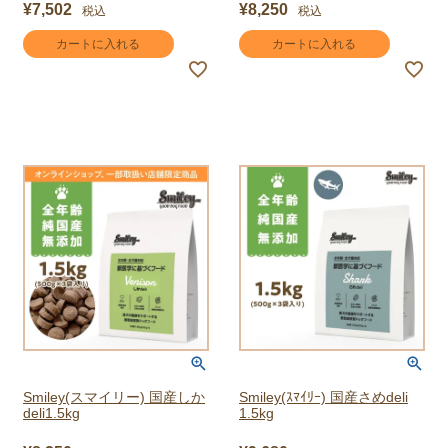
¥
7,502
¥
8,250
税込
税込
カートに入れる
カートに入れる
Smiley(スマイリー) 国産しか
Smiley(ｽﾏｲﾘｰ) 国産さめdeli
deli1.5kg
1.5kg