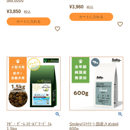
deli 600g
¥
3,960
税込
¥
3,850
税込
カートに入れる
カートに入れる
ｱﾎﾞ・ﾀﾞｰﾑ ｽﾓｰﾙﾌﾞﾘｰﾄﾞ ﾗﾑ
Smiley(ｽﾏｲﾘｰ) 国産さめdeli
1.5kg
600g