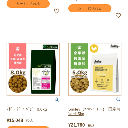
カートに入れる
カートに入れる
ｱﾎﾞ・ﾀﾞｰﾑ ﾊﾟﾋﾟｰ 8.0kg
Smiley (スマイリー) 国産ﾁｷ
ﾝdeli 5kg
¥
15,048
税込
¥
21,780
税込