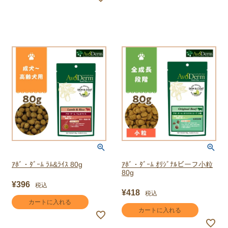
ｱﾎﾞ・ﾀﾞｰﾑ ﾗﾑ&ﾗｲｽ 80g
ｱﾎﾞ・ﾀﾞｰﾑ ｵﾘｼﾞﾅﾙビーフ小粒
80g
¥
396
税込
¥
418
税込
カートに入れる
カートに入れる