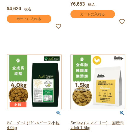
¥
6,653
税込
¥
4,620
税込
カートに入れる
カートに入れる
ｱﾎﾞ・ﾀﾞｰﾑ ｵﾘｼﾞﾅﾙビーフ小粒
Smiley (スマイリー) 国産ﾁｷ
4.0kg
ﾝdeli 1.5kg