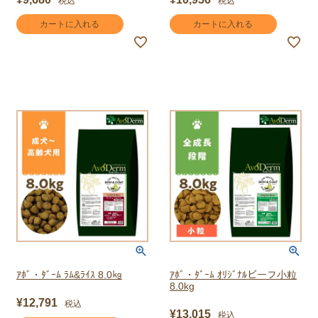
税込
税込
カートに入れる
カートに入れる
ｱﾎﾞ・ﾀﾞｰﾑ ﾗﾑ&ﾗｲｽ 8.0㎏
ｱﾎﾞ・ﾀﾞｰﾑ ｵﾘｼﾞﾅﾙビーフ小粒
8.0kg
¥
12,791
税込
¥
13,015
税込