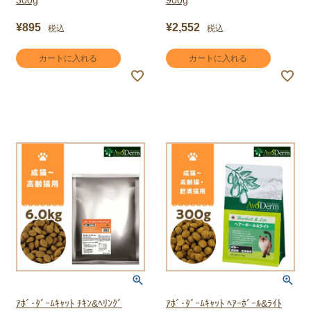
300g
900g
¥
895
¥
2,552
税込
税込
カートに入れる
カートに入れる
ｱﾎﾞ･ﾀﾞｰﾑｷｬｯﾄ ﾁｷﾝ&ﾍﾘﾝｸﾞ
ｱﾎﾞ･ﾀﾞｰﾑｷｬｯﾄ ﾍｱｰﾎﾞｰﾙ&ﾗｲﾄ