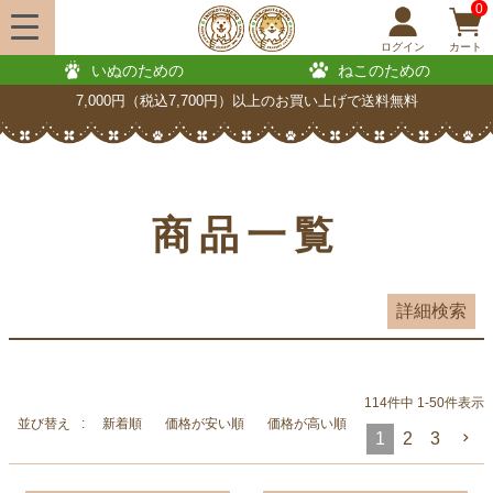
0
並び順
ログイン
カート
新着順
いぬのための
ねこのための
登録順
7,000円（税込7,700円）以上のお買い上げで送料無料
価格が安い順
価格が高い順
優先度順
レビュー順
商品一覧
キーワードヒット順
検索
詳細検索
114
件中
1
-
50
件表示
並び替え
新着順
価格が安い順
価格が高い順
1
2
3