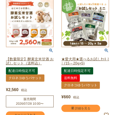
【数量限定】酵素玄米甘酒 お
★愛犬用★選べるお試しｾｯﾄ ﾐ
試しセット（送料込）
ﾆ (15～20g×5)
配達日時指定不可
配達日時指定不可
クロネコゆうパケット
送料無料
クロネコゆうパケット
¥
2,560
税込
¥
660
税込
販売期間
2026/07/28 10:00
〜
詳細を見る