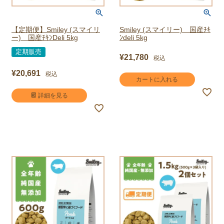
【定期便】Smiley (スマイリ
Smiley (スマイリー) 国産ﾁｷ
ー) 国産ﾁｷﾝDeli 5kg
ﾝdeli 5kg
定期販売
¥
21,780
税込
¥
20,691
税込
カートに入れる
詳細を見る