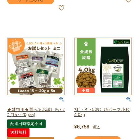
カートに入れる
★愛猫用★選べるお試しｾｯﾄ ﾐ
ｱﾎﾞ・ﾀﾞｰﾑ ｵﾘｼﾞﾅﾙビーフ小粒
ﾆ (15～20g×5)
4.0kg
配達日時指定不可
¥
6,758
税込
送料無料