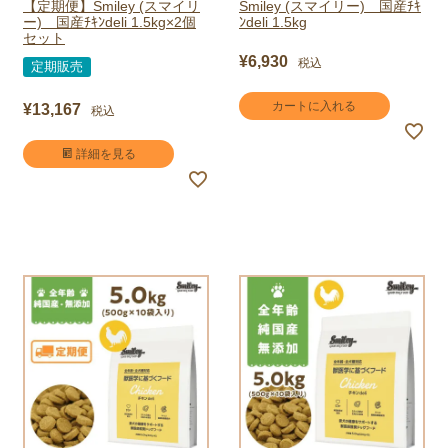
【定期便】Smiley (スマイリ
Smiley (スマイリー) 国産ﾁｷ
ー) 国産ﾁｷﾝdeli 1.5kg×2個
ﾝdeli 1.5kg
セット
¥
6,930
税込
定期販売
カートに入れる
¥
13,167
税込
詳細を見る