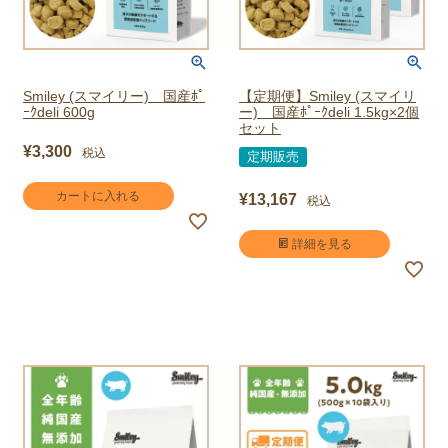
Smiley (スマイリー) 国産ﾎﾟ
【定期便】Smiley (スマイリ
ｰｸdeli 600g
ー) 国産ﾎﾟｰｸdeli 1.5kg×2個
セット
¥
3,300
税込
定期販売
カートに入れる
¥
13,167
税込
詳細を見る