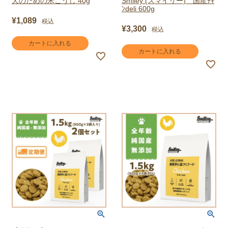
犬のための米こうじ 40g
Smiley (スマイリー) 国産ﾁｷ
ﾝdeli 600g
¥
1,089
税込
¥
3,300
税込
カートに入れる
カートに入れる