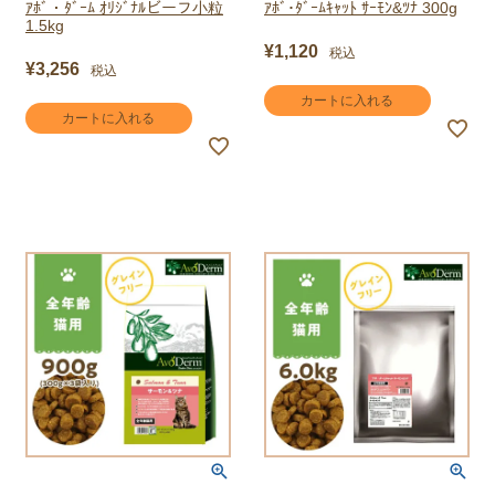
ｱﾎﾞ・ﾀﾞｰﾑ ｵﾘｼﾞﾅﾙビーフ小粒
ｱﾎﾞ･ﾀﾞｰﾑｷｬｯﾄ ｻｰﾓﾝ&ﾂﾅ 300g
1.5kg
¥
1,120
税込
¥
3,256
税込
カートに入れる
カートに入れる